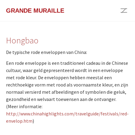
Spring
GRANDE MURAILLE
naar
Togg
hoofd-
navig
inhoud
Hongbao
De typische rode enveloppen van China:
Een rode enveloppe is een traditioneel cadeau in de Chinese
cultuur, waar geld gepresenteerd wordt in een enveloppe
met rode kleur. De enveloppen hebben meestal een
rechthoekige vorm met rood als voornaamste kleur, en zijn
normaal versierd met afbeeldingen of symbolen die geluk,
gezondheid en welvaart toewensen aan de ontvanger.
(Meer informatie:
http://www.chinahighlights.com/travelguide/festivals/red-
envelop.htm
)