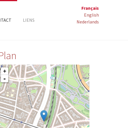
Français
English
NTACT
LIENS
Nederlands
Plan
+
-