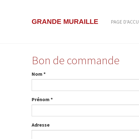
Aller
au
contenu
GRANDE MURAILLE
PAGE D'ACCU
principal
Bon de commande
Nom
*
Prénom
*
Adresse