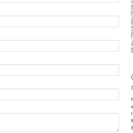
N
a
l
9
B