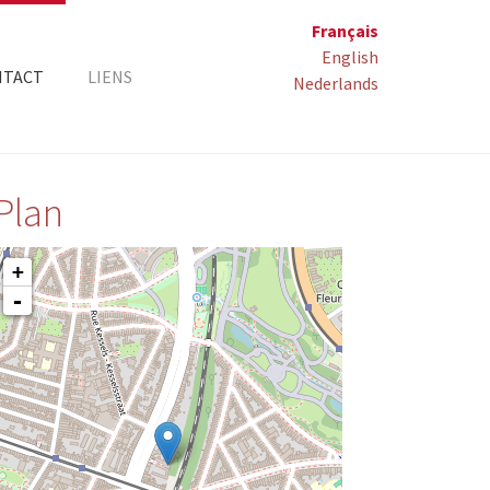
Français
English
NTACT
LIENS
Nederlands
Plan
+
-