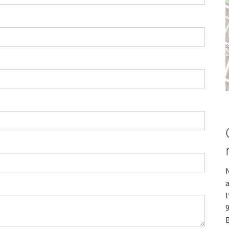
N
a
l
9
B