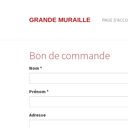
Aller
au
contenu
GRANDE MURAILLE
PAGE D'ACCU
principal
Bon de commande
Nom
*
Prénom
*
Adresse